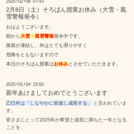
2025
02
08 07:43
/
/
2月8日（土）そろばん授業お休み（大雪・風
雪警報発令）
おはようございます。
朝から
大雪・風雪警報
発令中です。
路面が凍結し、外はとても滑りやすく
危険をともないますので
本日のそろばん授業は
お休み
とさせていただきます。
2025
01
04 19:50
/
/
新年あけましておめでとうございます
乙巳年は「しなやかに前進し成長する」
と言われていま
す。
皆さまにとって2025年が希望と成長に満ちた一年となる
ことを、