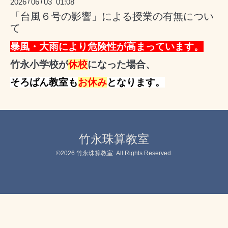
2026
06
03 01:08
/
/
「台風６号の影響」による授業の有無につい
て
暴風・大雨により危険性が高まっています。
竹永小学校が
休校
になった場合、
そろばん教室も
お休み
となります。
竹永珠算教室
©2026
竹永珠算教室
. All Rights Reserved.