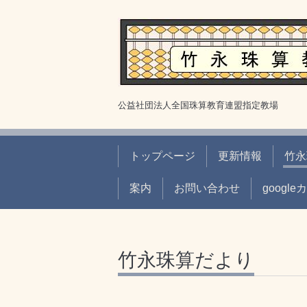
公益社団法人全国珠算教育連盟指定教場
トップページ
更新情報
竹永
案内
お問い合わせ
googl
竹永珠算だより