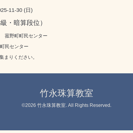
025-11-30 (日)
3級・暗算段位）
～ 菰野町町民センター
町町民センター
お集まりください。
竹永珠算教室
©2026
竹永珠算教室
. All Rights Reserved.