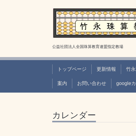
公益社団法人全国珠算教育連盟指定教場
トップページ
更新情報
竹永
案内
お問い合わせ
googl
カレンダー