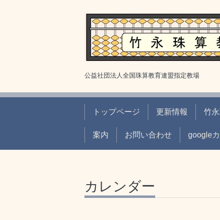
公益社団法人全国珠算教育連盟指定教場
トップページ
更新情報
竹永
案内
お問い合わせ
googl
カレンダー